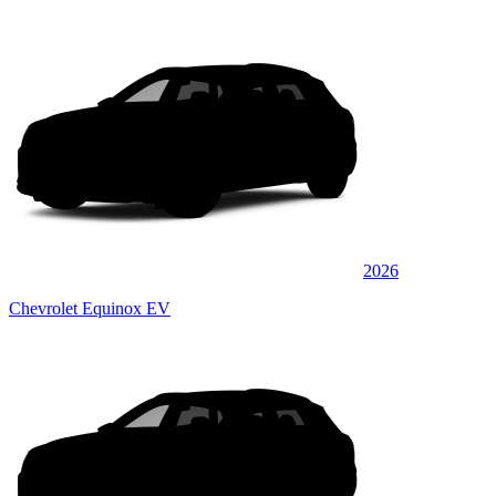
2026
Chevrolet Equinox EV